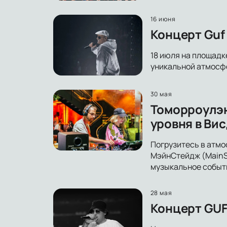
16 июня
Концерт Guf
18 июля на площадк
уникальной атмосфе
30 мая
Томорроулэн
уровня в Вис
Погрузитесь в атмо
МэйнСтейдж (MainSt
музыкальное событи
28 мая
Концерт GUF