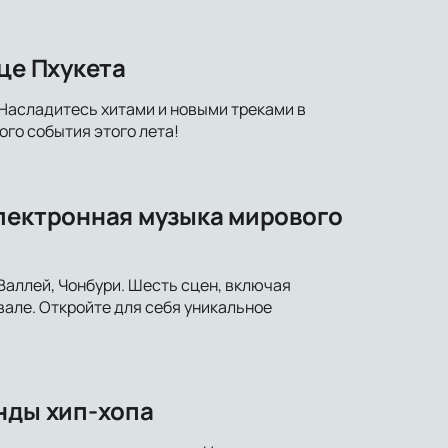
це Пхукета
 Насладитесь хитами и новыми треками в
го события этого лета!
электронная музыка мирового
 Валлей, Чонбури. Шесть сцен, включая
вале. Откройте для себя уникальное
нды хип-хопа