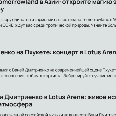
omorrowland в Азии: откройте магию 
ey
феру единства и гармонии на фестивале Tomorrowland в Wis
и CORE, ждут вас среди тропической природы. Узнайте бол
нко на Пхукете: концерт в Lotus Are
зыки с Ваней Дмитриенко на современнейшей сцене Пхукета
 исполнении любимого артиста. Забронируйте лучшие мес
и Дмитриенко в Lotus Arena: живое и
 атмосфера
современной российской музыки на концерте Вани Дмитрие