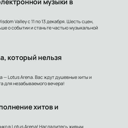
электронной музыки в
dom Valley с 11 по 13 декабря. Шесть сцен,
ьше о событии и станьте частью музыкальной
na, который нельзя
 — Lotus Arena. Вас ждут душевные хиты и
та для незабываемого вечера!
сполнение хитов и
нко в Lotus Arena! Насладитесь живым