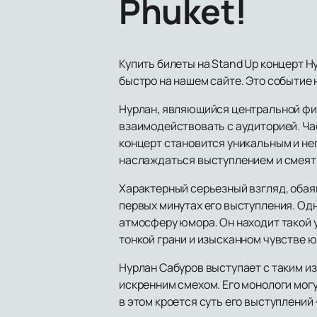
Phuket!
Купить билеты на Stand Up концерт Н
быстро на нашем сайте. Это событие
Нурлан, являющийся центральной фи
взаимодействовать с аудиторией. Ча
концерт становится уникальным и не
наслаждаться выступлением и смеять
Характерный серьезный взгляд, обаян
первых минутах его выступления. Од
атмосферу юмора. Он находит такой у
тонкой грани и изысканном чувстве 
Нурлан Сабуров выступает с таким и
искренним смехом. Его монологи могу
в этом кроется суть его выступлени