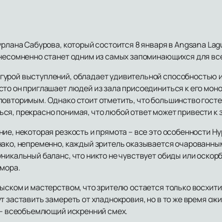
урлана Сабурова, который состоится 8 января в Angsana Lag
 несомненно станет одним из самых запоминающихся для вс
гурой выступлений, обладает удивительной способностью 
сто он приглашает людей из зала присоединиться к его мон
повторимым. Однако стоит отметить, что большинство гост
ся, прекрасно понимая, что любой ответ может привести к 
ие, некоторая резкость и прямота – все это особенности Нур
нако, непременно, каждый зритель оказывается очарованны
никальный баланс, что никто не чувствует обиды или оскор
юмора.
зыском и мастерством, что зрителю остается только восхит
т заставить замереть от хладнокровия, но в то же время ож
й – всеобъемлющий искренний смех.