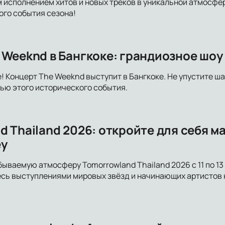
исполнением хитов и новых треков в уникальной атмосфер
ого события сезона!
 Weeknd в Бангкоке: грандиозное шоу
! Концерт The Weeknd выступит в Бангкоке. Не упустите ш
тью этого исторического события.
d Thailand 2026: откройте для себя м
ey
бываемую атмосферу Tomorrowland Thailand 2026 с 11 по 13
сь выступлениями мировых звёзд и начинающих артистов 