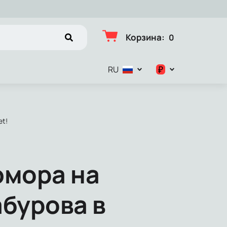
Корзина
:
0
₽
RU
$
€
et!
₽
юмора на
абурова в