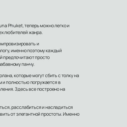
una Phuket, теперь можно легко и
ех любителей жанра.
импровизировать и
ологу, именно поэтому каждый
ей предпочитают просто
забавному панчу.
лана, которые могут сбить с толку на
м и полностью погружается в
бления. Здесь все построено на
иться, расслабиться и насладиться
ивить от элегантной простоты. Именно