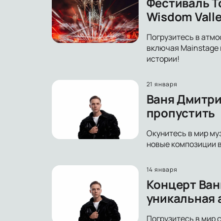
Фестиваль T
Wisdom Vall
Погрузитесь в атмос
включая Mainstage 
истории!
21 января
Ваня Дмитрие
пропустить
Окунитесь в мир му
новые композиции в
14 января
Концерт Ван
уникальная
Погрузитесь в мир 