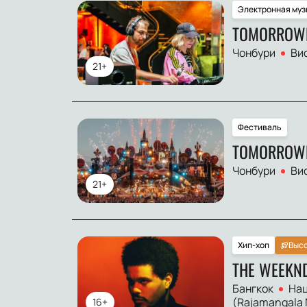
Электронная муз
TOMORROW
Чонбури
Ви
21+
Фестиваль
TOMORROWL
Чонбури
Ви
21+
Хип-хоп
Высо
THE WEEKN
Бангкок
Нац
(Rajamangala 
16+