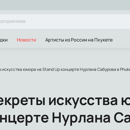
дки
Новости
Артисты из России на Пхукете
 искусства юмора на Stand Up концерте Нурлана Сабурова в Phuk
екреты искусства 
онцерте Нурлана С