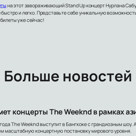
еты
на этот завораживающий Stand Up концерт Нурлана Сабу
 быстро и легко. Представьте себе уникальную возможность
билеты уже сейчас!
Больше новостей
мет концерты The Weeknd в рамках аз
6 года The Weeknd выступит в Бангкоке с грандиозным шоу. 
ям масштабную концертную постановку мирового уровня.