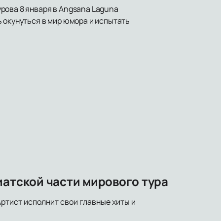
рова 8 января в Angsana Laguna
 окунуться в мир юмора и испытать
иатской части мирового тура
Артист исполнит свои главные хиты и