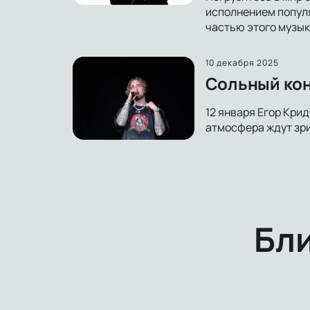
исполнением популя
частью этого музык
10 декабря 2025
Сольный конц
12 января Егор Крид
атмосфера ждут зри
Бл