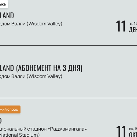
ыка
LAND
11
сдом Вэлли (Wisdom Valley)
пт, 1
ДЕ
AND (АБОНЕМЕНТ НА 3 ДНЯ)
сдом Вэлли (Wisdom Valley)
кий спрос
D
11
иональный стадион «Раджамангала»
вс, 
ОК
National Stadium)