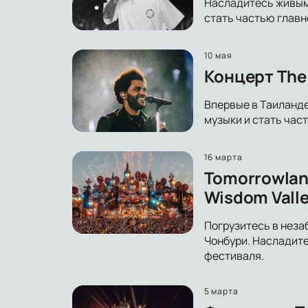
Насладитесь живым 
стать частью главн
10 мая
Концерт The
Впервые в Таиланде
музыки и стать час
16 марта
Tomorrowlan
Wisdom Vall
Погрузитесь в неза
Чонбури. Насладите
фестиваля.
5 марта