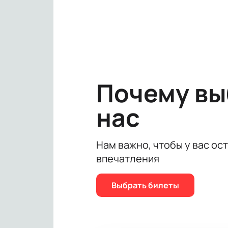
проникновенность слов в вашу душ
Не упустите момент стать частью 
PATTAYA (Тайланд) на нашем сайте
Присоединяйтесь к нам и станьте 
Билеты уже в продаже, и они исче
незабываемые впечатления от этог
Почему в
нас
Нам важно, чтобы у вас ос
впечатления
Выбрать билеты