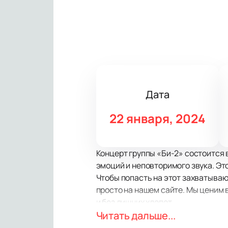
Дата
22 января, 2024
Концерт группы «Би-2» состоится 
эмоций и неповторимого звука. Это
Чтобы попасть на этот захватываю
просто на нашем сайте. Мы ценим 
и без лишних хлопот.
Концерт группы «Би-2» в FinUP PAT
Читать дальше...
весь спектр эмоций, которые перед