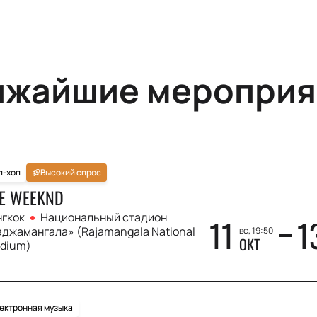
ижайшие мероприя
п-хоп
Высокий спрос
E WEEKND
нгкок
Национальный стадион
11
1
джамангала» (Rajamangala National
вс, 19:50
ОКТ
adium)
ектронная музыка