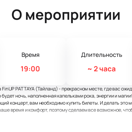
О мероприятии
Время
Длительность
19:00
~
2 часа
в FinUP PATTAYA (Тайланд) - прекрасном месте, где вас ож
 будет ночь, наполненная капельками рока, энергии и магии
щий концерт, вам необходимо купить билеты. И делать это м
ваше время и комфорт, поэтому сделаем все возможное, что
TAYA (Тайланд) - это уникальный шанс окунуться в мир музы
ает музыка этой прекрасной группы. Нет ничего лучше, чем 