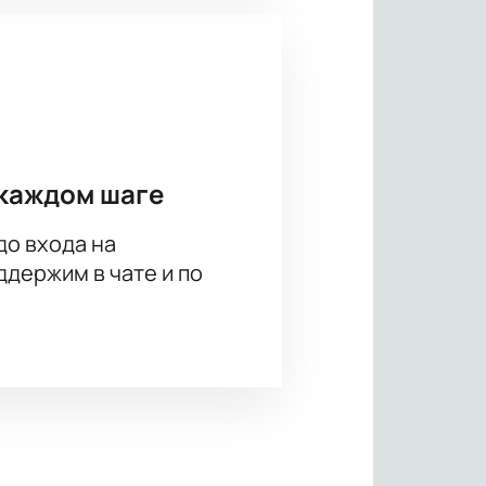
каждом шаге
до входа на
держим в чате и по