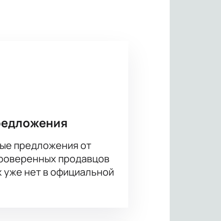
нцерт группы «Би-2» в FinUP
ужение в мир музыки и эмоций.
2» в FinUP PATTAYA (Тайланд).
час и обеспечьте себе
редложения
ые предложения от
проверенных продавцов
х уже нет в официальной