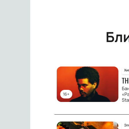
Бл
Хи
TH
Ба
«Ра
16+
St
Эл