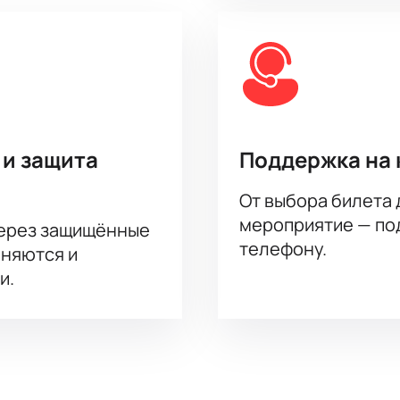
 и защита
Поддержка на 
От выбора билета 
мероприятие — под
через защищённые
телефону.
аняются и
и.