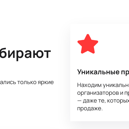
у.
этого фантастического события! Приобретайте билеты на ко
 прямо сейчас и получите гарантированное волшебное погр
свидетелем легендарной концертной программы группы «Би-
зают с неимоверной скоростью. Покупайте билеты прямо сей
о одинокого шоу. Не упустите свой шанс!
ыбирают
Уникальные п
тались только яркие
Находим уникальн
организаторов и 
— даже те, которы
продаже.