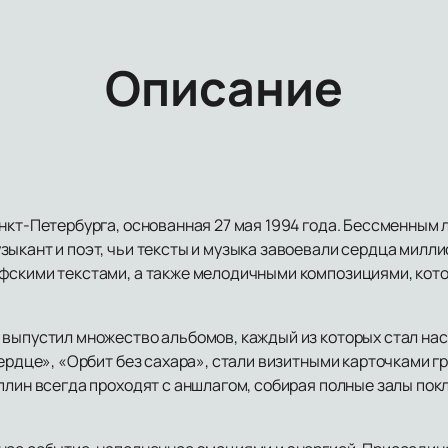
Описание
анкт-Петербурга, основанная 27 мая 1994 года. Бессменным
ыкант и поэт, чьи тексты и музыка завоевали сердца милли
офскими текстами, а также мелодичными композициями, кот
 выпустил множество альбомов, каждый из которых стал на
сердце», «Орбит без сахара», стали визитными карточками г
Сплин всегда проходят с аншлагом, собирая полные залы по