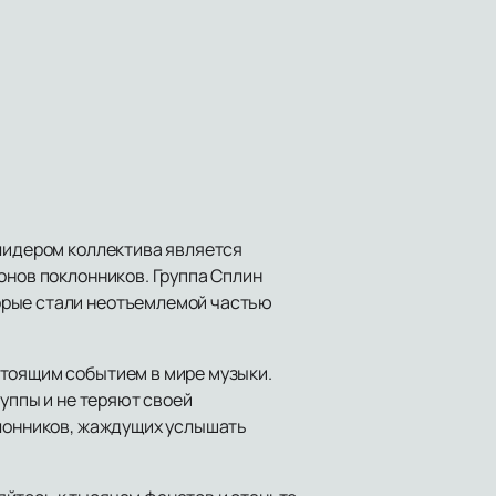
 лидером коллектива является
онов поклонников. Группа Сплин
орые стали неотъемлемой частью
стоящим событием в мире музыки.
руппы и не теряют своей
клонников, жаждущих услышать