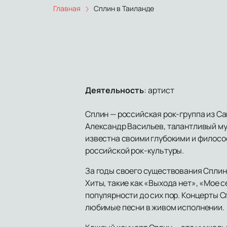
Главная
Сплин в Таиланде
Деятельность
:
артист
Сплин — российская рок-группа из С
Александр Васильев, талантливый муз
известна своими глубокими и филос
российской рок-культуры.
За годы своего существования Сплин
Хиты, такие как «Выхода нет», «Мое 
популярности до сих пор. Концерты 
любимые песни в живом исполнении.