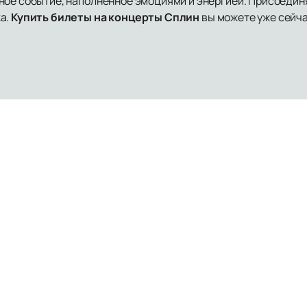
ное событие, наполненное эмоциями и энергией. Присоедин
а.
Купить билеты на концерты Сплин
вы можете уже сейча
Площадки
Все города
О нас
Оплата и достав