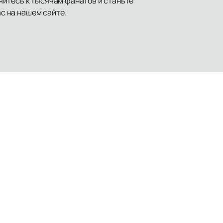
яйтесь к тысячам фанатов и станьте
с на нашем сайте.
ка
Правила оказания услуг