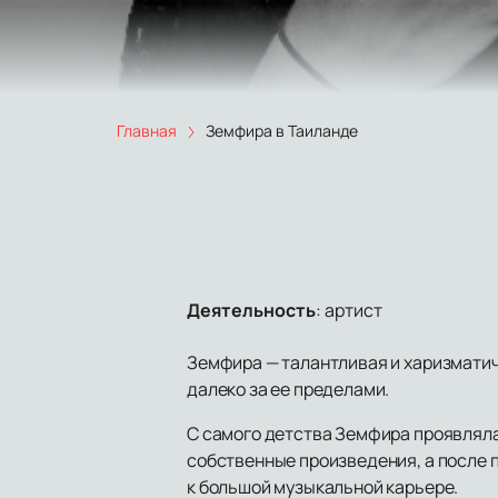
Главная
Земфира в Таиланде
Деятельность
:
артист
Земфира — талантливая и харизматич
далеко за ее пределами.
С самого детства Земфира проявляла
собственные произведения, а после п
к большой музыкальной карьере.