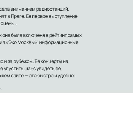
ладела вниманием радиостанций.
ят в Праге. Ее первое выступление
 сцены.
х она была включена в рейтинг самых
ция «Эхо Москвы», информационные
о и за рубежом. Ее концерты на
е упустить шанс увидеть ее
ашем сайте — это быстро и удобно!
.