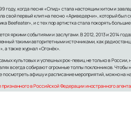
999 году, когда песня «Спид» стала настоящим хитом и зав
а свой первый клип на песню «Ариведерчи», который был сн
ка Beefeater», и с тех пор артистка стала покорять большие
я яркими событиями и заслугами. В 2012, 2013 и 2014 года
ленный такими авторитетными источниками, как радиостан
, а также журнал «Огонёк».
амых культовых и успешных рок-певиц не только в России, н
ях всегда собирают огромные толпы поклонников. Чтобы н
 же посмотреть афишу и расписание мероприятий, можно на н
признанного в Российской Федерации иностранного агента