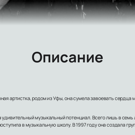
Описание
ная артистка, родом из Уфы, она сумела завоевать сердца 
 удивительный музыкальный потенциал. Всего лишь в семь л
оступила в музыкальную школу. В 1997 году она создала гру