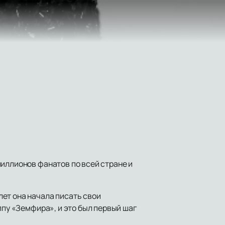
миллионов фанатов по всей стране и
ет она начала писать свои
ппу «Земфира», и это был первый шаг