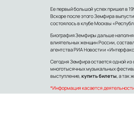
Ее первый большой успех пришел в 1
Вскоре после этого Земфира выпустил
состоялось в клубе Москвы «Республи
Биография Земфиры дальше наполняетс
влиятельных женщин России, состав
агентства РИА Новости и «Интерфакс»
Сегодня Земфира остается одной из с
многотысячных музыкальных фестивал
выступление,
купить билеты
, а так
*Информация касается деятельности 