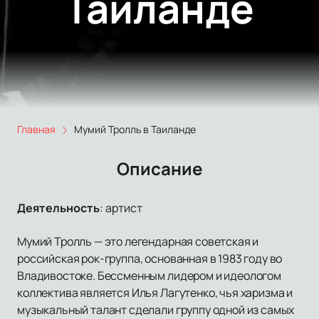
Таиланде
Главная
Мумий Тролль в Таиланде
Описание
Деятельность
:
артист
Мумий Тролль — это легендарная советская и
российская рок-группа, основанная в 1983 году во
Владивостоке. Бессменным лидером и идеологом
коллектива является Илья Лагутенко, чья харизма и
музыкальный талант сделали группу одной из самых