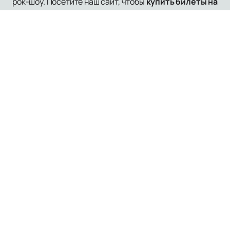
рок-шоу. Посетите наш сайт, чтобы
купить билеты на
концерты Мумий Тролль
и узнать больше о
ближайших выступлениях
Афиша и Билеты
Новости
Площадки
Все города