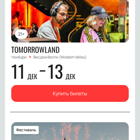
21+
TOMORROWLAND
Чонбури
Висдом Вэлли (Wisdom Valley)
11
13
ДЕК
ДЕК
Купить билеты
Фестиваль