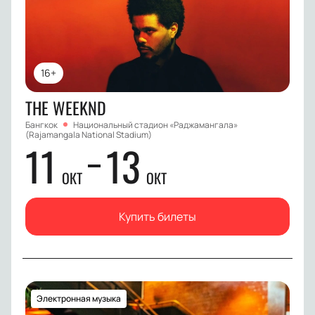
16+
THE WEEKND
Бангкок
Национальный стадион «Раджамангала»
(Rajamangala National Stadium)
11
13
ОКТ
ОКТ
Купить билеты
Электронная музыка