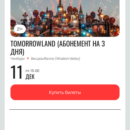
21+
TOMORROWLAND (АБОНЕМЕНТ НА 3
ДНЯ)
Чонбури
Висдом Вэлли (Wisdom Valley)
11
пт, 15:00
ДЕК
Купить билеты