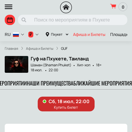
0
Афиша и Билеты
Площадки
₽
Пхукет
RU
Главная
Афиша и Билеты
GUF
Гуф на Пхукете, Таиланд
Шаман (Shaman Phuket)
Хип-хоп
18+
18 июл.
22:00
МЕРОПРИЯТИИ
НАШИ ПРЕИМУЩЕСТВА
БЛИЖАЙШИЕ МЕРОПРИЯТИЯ