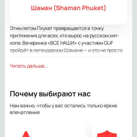
Шаман (Shaman Phuket)
Этим летом Пхукет превращается в точку
притяжения для всех, кто вырос на русском хип-
хопе. Вечеринка «ВСЕ НАШИ» с участием GUF
пройдёт в легендарном Шамане — и это не просто
концерт, а ночь до рассвета, где каждый трек
знаком наизусть. Алексей Долматов, один из
Читать дальше...
основателей группы CENTR и голос целого
поколения, выйдет на сцену с живым
выступлением, которое зарядит Пхукет особой
Почему выбирают нас
энергетикой. Отточенный флоу, узнаваемый вайб и
строки, ставшие частью культуры, — всё это будет
Нам важно, чтобы у вас остались только яркие
здесь, в окружении тропической ночи.
впечатления
Стоимость билетов
Цена билетов зависит от выбранной категории. На