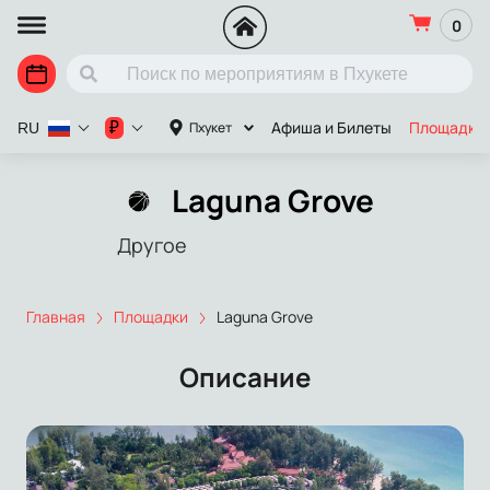
0
Афиша и Билеты
Площадки
₽
Пхукет
RU
Laguna Grove
Другое
Главная
Площадки
Laguna Grove
Описание