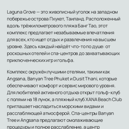
Laguna Grove — это живописный уголок на западном
побережье острова Пхукет, Таиланд. Расположенный
вдоль трёхкилометрового пляжа Банг Тао, этот
комплекс предлагает незабываемые впечатления
для всех, кто ищет отдых и развлечения на высшем
уровне. Здесь каждый найдёт что-то по душе: от
роскошных отелей и спа-центров до захватывающих
приключенческих игр и гольфа.
Комплекс окружён лучшими отелями, такими как
Angsana, Banyan Tree Phuket и Dusit Thani, которые
обеспечивают комфорт и сервис мирового уровня.
Для любителей активного отдыха открыт гольф-клуб
с полями на 18 лунок, а пляжный клуб XANA Beach Club
приглашает насладиться морскими видами и
расслабляющей атмосферой. Спа-центры Banyan
Tree и Angsana предлагают омолаживающие
процедуры и полное расслабление, а центр