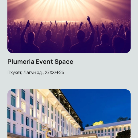
Plumeria Event Space
Пхукет, Лагун рд., X7XX+F25