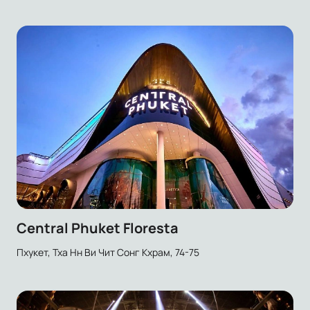
Central Phuket Floresta
Пхукет, Тха Нн Ви Чит Сонг Кхрам, 74-75