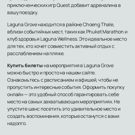
приключенческих игр Quest добавит адреналина в
вашу поездку.
Laguna Grove находится в районе Choeng Thale,
вблизи событийных мест, таких как Phuket Marathon и
клуб здоровья Laguna Wellness. Это идеальное место
для тех, кто хочет совместить активный отдых с
расслаблением на пляже.
Купить билеты
на мероприятия в Laguna Grove
можно быстро и просто на нашем сайте.
Ознакомьтесь с расписанием и афишей, чтобы не
пропустить интересные события. Оформить покупку
онлайн — это удобный способ гарантировать себе
место на самых захватывающих мероприятиях. Не
упустите шанс посетить это удивительное место и
создать воспоминания, которые останутся с вами
надолго.