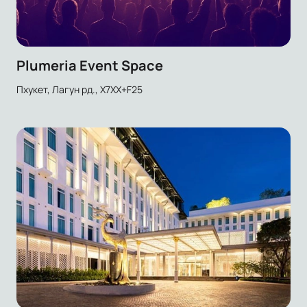
Plumeria Event Space
Пхукет, Лагун рд., X7XX+F25