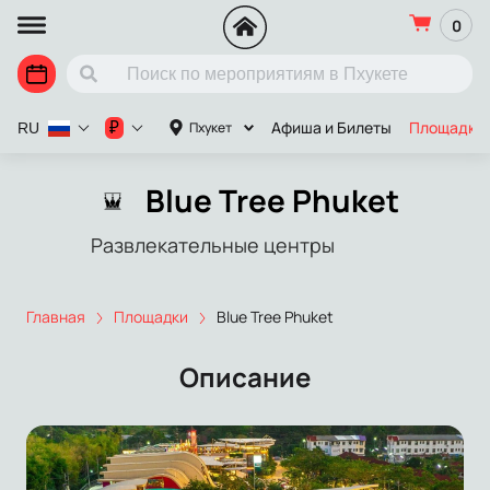
0
Афиша и Билеты
Площадки
₽
Пхукет
RU
Blue Tree Phuket
Развлекательные центры
Главная
Площадки
Blue Tree Phuket
Описание