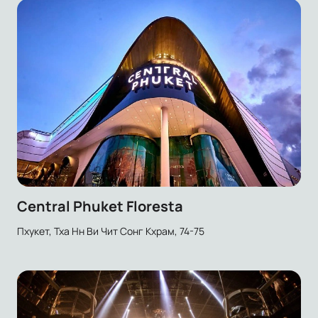
Central Phuket Floresta
Пхукет, Тха Нн Ви Чит Сонг Кхрам, 74-75